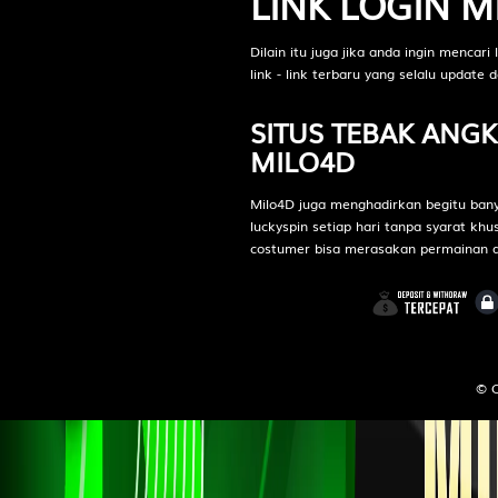
LINK LOGIN 
Destarata
Dilain itu juga jika anda ingin mencari
15
Pendeta W
link - link terbaru yang selalu updat
Manggis -
SITUS TEBAK ANG
MILO4D
16
Orang Bon
Anggur - B
Milo4D juga menghadirkan begitu bany
luckyspin setiap hari tanpa syarat k
17
Penolong -
costumer bisa merasakan permainan 
18
Putri Raja
Engsel - D
© C
19
Kekasih - 
Bemo - N