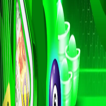
38
Orang Gila 
Buriswara
39
Siluman Ai
Toples - W
40
Putri Kipas
Apokat,Alp
41
Petani - Pe
Cukur - Ir
42
Prajurit -
Angin - Ci
43
Raksasa - 