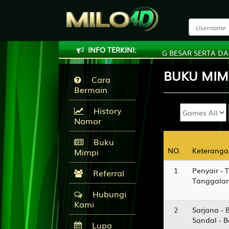
INFO TERKINI:
EL DENGAN HADIAH DAN DISKON YANG BESAR SERTA DAN LIVE
BUKU
MIM
Cara
Bermain
History
Nomor
Buku
NO.
NO.
Keteranga
Keteranga
Mimpi
1
Penyair - 
Referral
Tanggalan
Hubungi
Kami
2
Sarjana - 
Sandal - 
Lupa