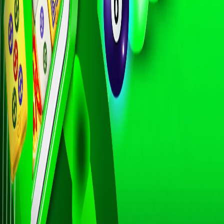
Es - Praha
44
Hidung Bel
Meja - Arj
45
Udang ke
46
Langit
47
Tanah
48
Gula
49
Obat
50
Ahli Nuju
51
Air Gripe
52
Air Panas
53
Alat Tulis