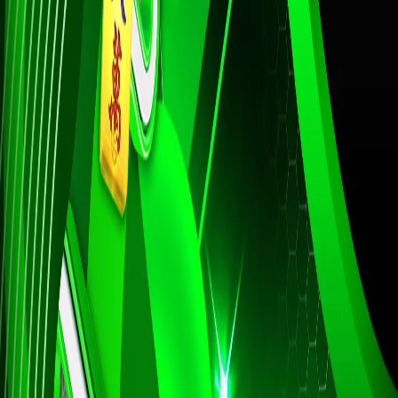
32
Kepala Des
Ceret - Se
33
Penipu - K
Aswatam
34
Ibu Suri -
Kunti
35
Budha - Ka
Bagaspati
36
Wanita Sih
- Pintu - 
37
Dewa Maut
- Rokok - 