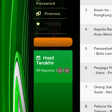
Password
3
Kwan Im -
Promosi
Kangkung 
PREDIKSI
TOGEL
4
Kepala Ra
Kayu Manis
Daftar
5
Penasehat
- Bola La
Hasil
Terakhir
6
Penjaga Pi
09 Agustus 2026
- Keris - 
FUKUOKA
2471
7
Orang Sak
SIEM REAP
Surat - N
2149
4D Toto Macau
8
Pelacur Ke
5131
Srikaya - 