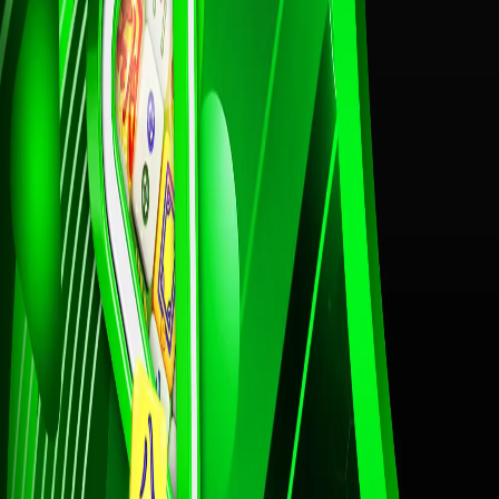
26
Putri Raja
Engsel - D
27
Si Ceroboh
Gedung Bi
28
Anak Sakti
Sepatu - R
29
Penari - C
Sekolahan 
30
Penjual Da
Sendok - K
31
Pemburu - 
Baju - Pan