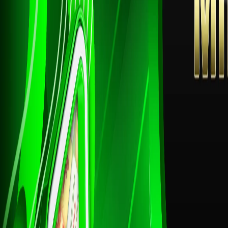
20
Pahlawan -
Sabuk - W
21
Jejaka Tua
Lesmana 
22
Janda Muda
Grendel -
23
Berandal - 
Citraksa
24
Pengembar
- Tas - Ra
25
Nenek Moy
Sikat - T